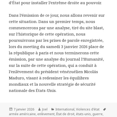
d’État pour installer l’extrême droite au pouvoir.
Dans l’émission de ce jour, nous allons revenir sur
cette situation. Dans un premier temps, nous
commencerons par une analyse, tiré du site blast,
sur l’historique de cette opération, nous
poursuivrons par les prises de parole enregistrée,
lors du meeting du samedi 3 janvier 2026 place de
la république à paris et nous terminerons cette
émission, par une analyse du journal l’Humanité,
sur la suite de cette opération, qui a conduit à
l’enlèvement du président vénézuélien Nicolás
Maduro, visant à redessiner les équilibres
mondiaux et la nouvelle stratégie de sécurité
nationale des États-Unis.
Publié
7 janvier 2026
Auteur
Joel
Catégories
International
,
Violences d'état
Mots-
armée américaine
le
,
enlèvement
,
État de droit
,
états-unis
,
guerre
,
clés