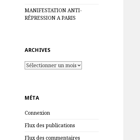
MANIFESTATION ANTI-
RÉPRESSION A PARIS
ARCHIVES
A
r
c
h
i
MÉTA
v
e
Connexion
s
Flux des publications
Flux des commentaires