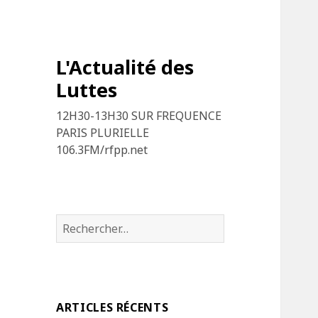
L'Actualité des
Luttes
12H30-13H30 SUR FREQUENCE
PARIS PLURIELLE
106.3FM/rfpp.net
R
e
c
h
e
ARTICLES RÉCENTS
r