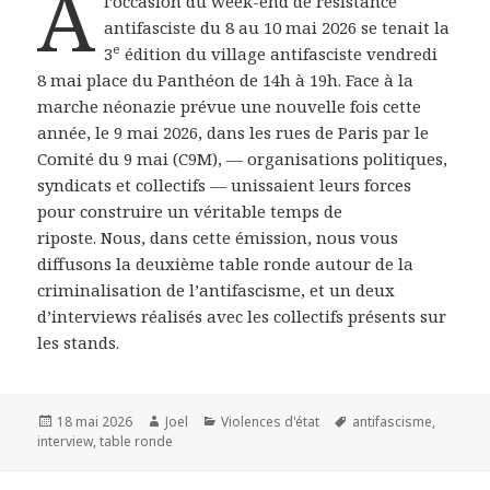
A
l’occasion du week-end de résistance
antifasciste du 8 au 10 mai 2026 se tenait la
e
3
édition du village antifasciste vendredi
8 mai place du Panthéon de 14h à 19h. Face à la
marche néonazie prévue une nouvelle fois cette
année, le 9 mai 2026, dans les rues de Paris par le
Comité du 9 mai (C9M),
— organisations politiques,
syndicats et collectifs — unissaient leurs forces
pour construire un véritable temps de
riposte. Nous, dans cette émission, nous vous
diffusons la deuxième table ronde autour de la
criminalisation de l’antifascisme, et un deux
d’interviews réalisés avec les collectifs présents sur
les stands.
Publié
18 mai 2026
Auteur
Joel
Catégories
Violences d'état
Mots-
antifascisme
,
interview
le
,
table ronde
clés
Navigation