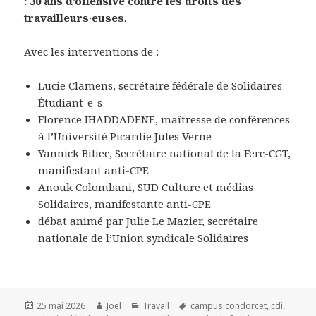
: 30 ans d’offensive contre les droits des
travailleurs·euses
.
Avec les interventions de :
Lucie Clamens, secrétaire fédérale de Solidaires
Étudiant-e-s
Florence IHADDADENE, maîtresse de conférences
à l’Université Picardie Jules Verne
Yannick Biliec, Secrétaire national de la Ferc-CGT,
manifestant anti-CPE
Anouk Colombani, SUD Culture et médias
Solidaires, manifestante anti-CPE
débat animé par Julie Le Mazier, secrétaire
nationale de l’Union syndicale Solidaires
Publié
25 mai 2026
Auteur
Joel
Catégories
Travail
Mots-
campus condorcet
,
cdi
,